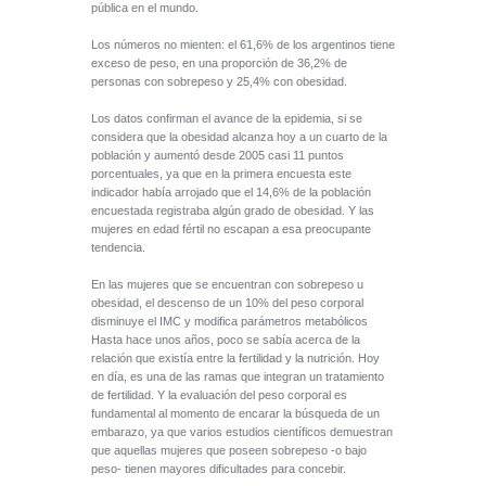
pública en el mundo.
Los números no mienten: el 61,6% de los argentinos tiene
exceso de peso, en una proporción de 36,2% de
personas con sobrepeso y 25,4% con obesidad.
Los datos confirman el avance de la epidemia, si se
considera que la obesidad alcanza hoy a un cuarto de la
población y aumentó desde 2005 casi 11 puntos
porcentuales, ya que en la primera encuesta este
indicador había arrojado que el 14,6% de la población
encuestada registraba algún grado de obesidad. Y las
mujeres en edad fértil no escapan a esa preocupante
tendencia.
En las mujeres que se encuentran con sobrepeso u
obesidad, el descenso de un 10% del peso corporal
disminuye el IMC y modifica parámetros metabólicos
Hasta hace unos años, poco se sabía acerca de la
relación que existía entre la fertilidad y la nutrición. Hoy
en día, es una de las ramas que integran un tratamiento
de fertilidad. Y la evaluación del peso corporal es
fundamental al momento de encarar la búsqueda de un
embarazo, ya que varios estudios científicos demuestran
que aquellas mujeres que poseen sobrepeso -o bajo
peso- tienen mayores dificultades para concebir.