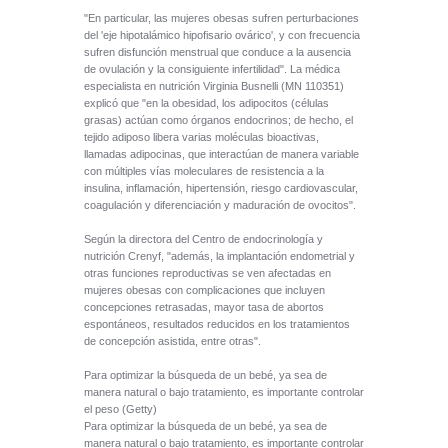
"En particular, las mujeres obesas sufren perturbaciones
del 'eje hipotalámico hipofisario ovárico', y con frecuencia
sufren disfunción menstrual que conduce a la ausencia
de ovulación y la consiguiente infertilidad". La médica
especialista en nutrición Virginia Busnelli (MN 110351)
explicó que "en la obesidad, los adipocitos (células
grasas) actúan como órganos endocrinos; de hecho, el
tejido adiposo libera varias moléculas bioactivas,
llamadas adipocinas, que interactúan de manera variable
con múltiples vías moleculares de resistencia a la
insulina, inflamación, hipertensión, riesgo cardiovascular,
coagulación y diferenciación y maduración de ovocitos".
Según la directora del Centro de endocrinología y
nutrición Crenyf, "además, la implantación endometrial y
otras funciones reproductivas se ven afectadas en
mujeres obesas con complicaciones que incluyen
concepciones retrasadas, mayor tasa de abortos
espontáneos, resultados reducidos en los tratamientos
de concepción asistida, entre otras".
Para optimizar la búsqueda de un bebé, ya sea de
manera natural o bajo tratamiento, es importante controlar
el peso (Getty)
Para optimizar la búsqueda de un bebé, ya sea de
manera natural o bajo tratamiento, es importante controlar