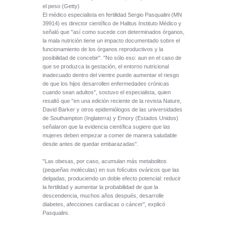
el peso (Getty)
El médico especialista en fertilidad Sergio Pasqualini (MN
39914) es director científico de Halitus Instituto Médico y
señaló que "así como sucede con determinados órganos,
la mala nutrición tiene un impacto documentado sobre el
funcionamiento de los órganos reproductivos y la
posibilidad de concebir". "No sólo eso: aun en el caso de
que se produzca la gestación, el entorno nutricional
inadecuado dentro del vientre puede aumentar el riesgo
de que los hijos desarrollen enfermedades crónicas
cuando sean adultos", sostuvo el especialista, quien
resaltó que "en una edición reciente de la revista Nature,
David Barker y otros epidemiólogos de las universidades
de Southampton (Inglaterra) y Emory (Estados Unidos)
señalaron que la evidencia científica sugiere que las
mujeres deben empezar a comer de manera saludable
desde antes de quedar embarazadas".
"Las obesas, por caso, acumulan más metabolitos
(pequeñas moléculas) en sus folículos ováricos que las
delgadas, produciendo un doble efecto potencial: reducir
la fertilidad y aumentar la probabilidad de que la
descendencia, muchos años después, desarrolle
diabetes, afecciones cardíacas o cáncer", explicó
Pasqualini.