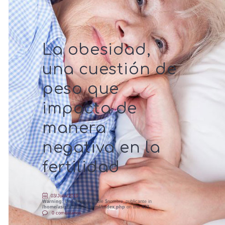
La obesidad,
una cuestión de
peso que
impacta de
manera
negativa en la
fertilidad
03/Julio/2019
Warning
: Undefined variable $nombre_publicante in
/home/asistir/public_html/index.php
on line
473
0 comentarios